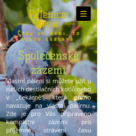
Pálenice
JANOVA
Časy se mění, to
dobré zůstává.
Společenské
zázemí
Vlastní pálení si můžete užít u
našich destilačních kotlů nebo
v „čekárně“, která přímo
navazuje na vlastní palírnu.
Zde je pro Vás připraveno
kompletní zázemí pro
příjemné strávení času