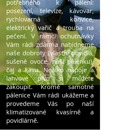
potřebného k pálení:
posezení, televize, kávovar,
rychlovarná konvice,
elektrický vařič a trouba na
pečení. V rámci ochutnávky
Vám rádi zdarma nabídneme
naše dobroty (vlastní povidla,
sušené ovoce, naši pálenku),
čaj a kávu. Nealko nápoje a
lahvové pivo si můžete
zakoupit. Kromě samotné
pálenice Vám rádi ukážeme a
provedeme Vás po naší
klimatizované kvasírně a
povidlárně.